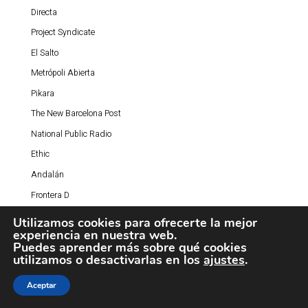
Directa
Project Syndicate
El Salto
Metrópoli Abierta
Pikara
The New Barcelona Post
National Public Radio
Ethic
Andalán
Frontera D
Enlace Judío
Utilizamos cookies para ofrecerte la mejor
experiencia en nuestra web.
BCNmés
Puedes aprender más sobre qué cookies
Zona Sec
utilizamos o desactivarlas en los
ajustes
.
Voz Populi
Aceptar
Catalunya Press