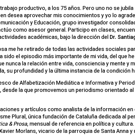
trabajo productivo, a los 75 años. Pero uno no se jubila 
quien desea aprovechar mis conocimientos y yo lo agrad
omunicación y Educación, grupo investigador consolidad
actúo como asesor general. Participo en clases, encuen
actividades académicas, bajo la dirección del
Dr. Santia
sa me he retirado de todas las actividades sociales pa
a sido el episodio más importante de mi vida, del que 
 nunca la relación entre vida, consciencia y mente y m
ida, su profundidad y la última instancia de la condición
co de Alfabetización Mediática e Informativa y Periodis
, desde la que promovemos un periodismo orientado al 
ciones y artículos como analista de la información en 
isme Plural, única fundación de Cataluña dedicada al p
tica & Prosa
, mensual de referencia en política y cultura
Xavier Morlans, vicario de la parroquia de Santa Anna 