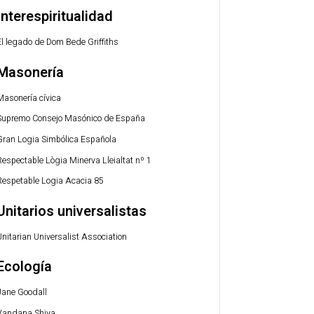
Interespiritualidad
El legado de Dom Bede Griffiths
Masonería
Masonería cívica
Supremo Consejo Masónico de España
Gran Logia Simbólica Española
Respectable Lògia Minerva Lleialtat nº 1
Respetable Logia Acacia 85
Unitarios universalistas
Unitarian Universalist Association
Ecología
Jane Goodall
Vandana Shiva