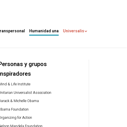
ranspersonal
Humanidad una
Universalis
Personas y grupos
inspiradores
ind & Life Institute
Unitarian Universalist Association
Barack & Michelle Obama
Obama Foundation
Organizing for Action
Nelson Mandela Foundation