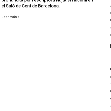
pronunciat per l’escriptora Najat el Hachmi en
el Saló de Cent de Barcelona.
T
Leer más »