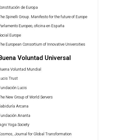
Constitución de Europa
he Spinelli Group. Manifesto for the future of Europe
Parlamento Europeo, oficina en España
Social Europe
The European Consortium of Innovative Universities
Buena Voluntad Universal
Buena Voluntad Mundial
Lucis Trust
Fundación Lucis
The New Group of World Servers
Sabiduría Arcana
Fundación Ananta
Agni Yoga Society
Kosmos, Journal for Global Transformation