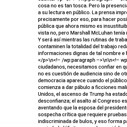
cosa no es tan tosca. Pero la presenci
a su lectura en público. La prensa im
precisamente por eso, para hacer posi
pública que ahora mismo es insustituibl
vista no, pero Marshall McLuhan tenía 
Y será así mientras las rutinas de trab
contaminen la totalidad del trabajo re
informaciones dignas de tal nombre e h
</p>\n<!– /wp:paragraph –>\n\n<!– wp:
ciudadanos, necesitamos confiar en que
no es cuestión de audiencia sino de otr
democracia aparece cuando el público 
comienza a dar pábulo a ficciones ma
Unidos, el ascenso de Trump ha estad
desconfianza; el asalto al Congreso e
aventando que la esposa del presiden
sospecha crítica que requiere pruebas 
indiscriminada de bulos, y eso forma pa