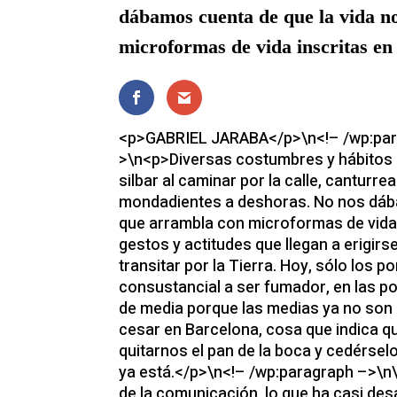
dábamos cuenta de que la vida n
microformas de vida inscritas en 
<p>GABRIEL JARABA</p>\n<!– /wp:par
>\n<p>Diversas costumbres y hábitos 
silbar al caminar por la calle, canturr
mondadientes a deshoras. No nos dába
que arrambla con microformas de vida i
gestos y actitudes que llegan a erigir
transitar por la Tierra. Hoy, sólo los po
consustancial a ser fumador, en las po
de media porque las medias ya no son 
cesar en Barcelona, cosa que indica 
quitarnos el pan de la boca y cedérsel
ya está.</p>\n<!– /wp:paragraph –>\n
de la comunicación, lo que ha casi des