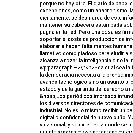
porque no hay otro. El diario de papel
excepciones, como un anacronismo lla
ciertamente, se desmarca de este infa
mantener su cabecera estampada sobr
pugna en la red. Pero una cosa es firm
soportar el coste de producción de in
elaborarla hacen falta mentes humanas 
llamativo como piadoso para aludir a
alcanza a rozar la inteligencia sino la
wp:paragraph –>\n<p>Sea cual sea la f
la democracia necesita a la prensa im
avance tecnológico sino un asunto pr
estado y de la garantía del derecho a r
&nbsp;Los periódicos impresos infund
los diversos directores de comunicación 
industrial. No es lo mismo recibir un 
digital o confidencial de nuevo cuño. Y a
vida social, y se mire hacia donde se m
cuenta.</p>\n<!– /wp:paragraph –>\n\