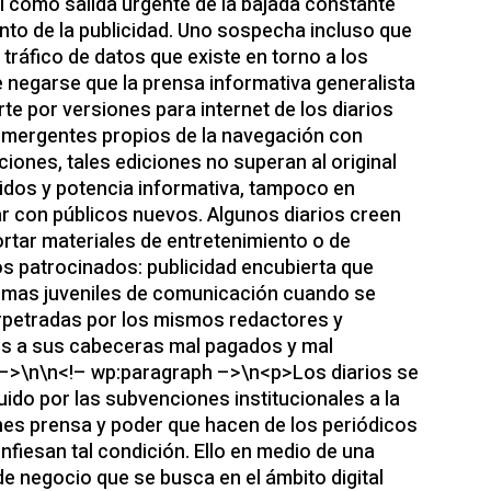
al como salida urgente de la bajada constante
ento de la publicidad. Uno sospecha incluso que
 tráfico de datos que existe en torno a los
e negarse que la prensa informativa generalista
te por versiones para internet de los diarios
emergentes propios de la navegación con
ciones, tales ediciones no superan al original
idos y potencia informativa, tampoco en
r con públicos nuevos. Algunos diarios creen
rtar materiales de entretenimiento o de
s patrocinados: publicidad encubierta que
rmas juveniles de comunicación cuando se
rpetradas por los mismos redactores y
s a sus cabeceras mal pagados y mal
–>\n\n<!– wp:paragraph –>\n<p>Los diarios se
uido por las subvenciones institucionales a la
nes prensa y poder que hacen de los periódicos
nfiesan tal condición. Ello en medio de una
 negocio que se busca en el ámbito digital