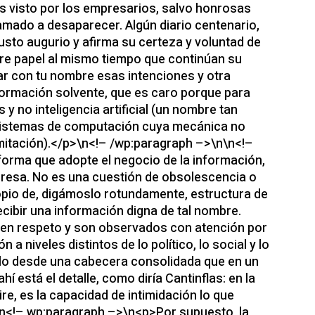
 es visto por los empresarios, salvo honrosas
mado a desaparecer. Algún diario centenario,
usto augurio y afirma su certeza y voluntad de
e papel al mismo tiempo que continúan su
ar con tu nombre esas intenciones y otra
formación solvente, que es caro porque para
y no inteligencia artificial (un nombre tan
 sistemas de computación cuya mecánica no
 imitación).</p>\n<!– /wp:paragraph –>\n\n<!–
orma que adopte el negocio de la información,
presa. No es una cuestión de obsolescencia o
opio de, digámoslo rotundamente, estructura de
ecibir una información digna de tal nombre.
en respeto y son observados con atención por
a niveles distintos de lo político, lo social y lo
palo desde una cabecera consolidada que en un
hí está el detalle, como diría Cantinflas: en la
ire, es la capacidad de intimidación lo que
n<!– wp:paragraph –>\n<p>Por supuesto, la