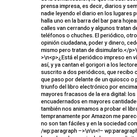
prensa impresa, es decir, diarios y se
nadie leyendo el diario en los lugares p
halla uno en la barra del bar para hoje
calles van cerrando y algunos tratan d
teléfonos o chuches. El periódico, otro
opinión ciudadana, poder y dinero, cede
mismo pero tratan de disimularlo.</p
>\n<p>¿Está el periódico impreso en 
así, y ya cantan el gorigori a los lect
suscrito a dos periódicos, que recibo 
que paso por delante de un quiosco o p
triunfo del libro electrónico por encim
mayores fracasos de la era digital: los
encuadernados en mayores cantidades
también nos animamos a probar el libro 
tempranamente por Amazon me parece t
no son tan fáciles y en la sociedad co
/wp:paragraph –>\n\n<!– wp:paragraph