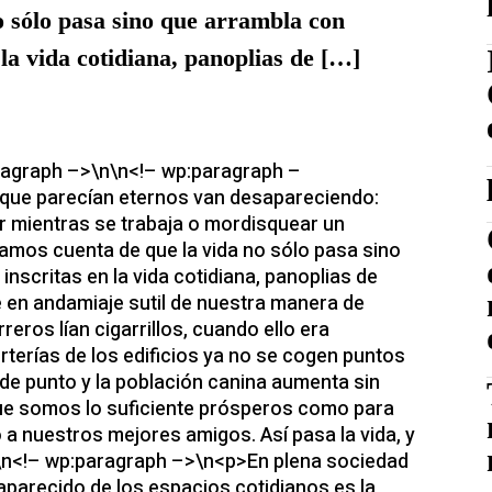
o sólo pasa sino que arrambla con
la vida cotidiana, panoplias de […]
agraph –>\n\n<!– wp:paragraph –
que parecían eternos van desapareciendo:
ear mientras se trabaja o mordisquear un
mos cuenta de que la vida no sólo pasa sino
nscritas en la vida cotidiana, panoplias de
se en andamiaje sutil de nuestra manera de
rreros lían cigarrillos, cuando ello era
rterías de los edificios ya no se cogen puntos
de punto y la población canina aumenta sin
que somos lo suficiente prósperos como para
o a nuestros mejores amigos. Así pasa la vida, y
\n<!– wp:paragraph –>\n<p>En plena sociedad
aparecido de los espacios cotidianos es la