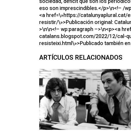
sociedad, déficit que son los periódico
eso son imprescindibles.</p>\n<!– /w
<a href=\»https://catalunyaplural.cat
resistir/\»>Publicación original: Cata
>\n\n<!– wp:paragraph –>\n<p><a href
catalans.blogspot.com/2022/12/cal-q
resisteixi.html\»>Publicado también en
ARTÍCULOS RELACIONADOS