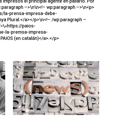
s impresos el principal agente en paliarlo. Por
p:paragraph –>\n\n<!– wp:paragraph –>\n<p>
/es/la-prensa-impresa-debe-
lunya Plural.</a></p>\n<!– /wp:paragraph –
=\»https://paios-
ue-la-premsa-impresa-
 PAIOS (en catalán)</a>.</p>