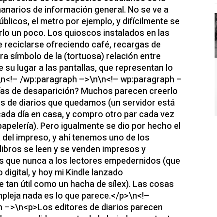
manarios de información general. No se ve a
úblicos, el metro por ejemplo, y difícilmente se
arlo un poco. Los quioscos instalados en las
e reciclarse ofreciendo café, recargas de
ra símbolo de la (tortuosa) relación entre
 su lugar a las pantallas, que representan lo
>\n<!– /wp:paragraph –>\n\n<!– wp:paragraph –
vías de desaparición? Muchos parecen creerlo
ores de diarios que quedamos (un servidor está
cada día en casa, y compro otro par cada vez
apelería). Pero igualmente se dio por hecho el
a del impreso, y ahí tenemos uno de los
 libros se leen y se venden impresos y
 que nunca a los lectores empedernidos (que
digital, y hoy mi Kindle lanzado
an útil como un hacha de sílex). Las cosas
mpleja nada es lo que parece.</p>\n<!–
 –>\n<p>Los editores de diarios parecen