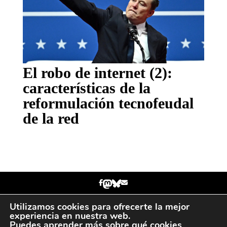
El robo de internet (2):
características de la
reformulación tecnofeudal
de la red
Utilizamos cookies para ofrecerte la mejor
Política de privacidad
Gabriel Jaraba Online
experiencia en nuestra web.
2024
Puedes aprender más sobre qué cookies