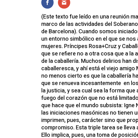
(Este texto fue leído en una reunión masónica celebrada en marzo de 2012, en el marco de las actividades del Soberano Capítulo Rosa+Cruz Salud, Fuerza y Unión nº 1, de Barcelona). Cuando somos iniciados al grado 18 del R:.E:.A:.A:. se nos introduce en un entorno simbólico en el que se nos alude como caballeros, tanto a hombres como mujeres. Príncipes Rosa+Cruz y Caballeros del Águila y el Pelícano: toda una divisa que se refiere no a otra cosa que a la asunción de la actitud moral y espiritual propia de la caballería. Muchos delirios han discurrido en torno a la propuesta de una vida caballeresca, y ahí está el viejo amigo Miguel de Cervantes para recordárnoslo. Pero no menos cierto es que la caballería ha sido el sustento tradicional de una propuesta que se renueva incesantemente en los corazones de las personas persuadidas por la justicia, y sea cual sea la forma que adopte este impulso lo hace atendiendo a un fuego del corazón que no está limitado por el tiempo ni el espacio. Ese fuego es lo que hace que el mundo subsista: Igne Natura Renovatur Integra.\r\n\r\nSabido es que las iniciaciones masónicas no tienen un carácter sacramental sino simbólico. No imprimen, pues, carácter sino que propician una perspectiva, una reflexión y un compromiso. Esta triple tarea se lleva a cabo de manera personal y grupal a la vez. Ello implica, pues, una toma de posición ética, lo que quiere decir que lo que se compromete aquí es nuestro comportamiento.\r\n\r\nLa naturaleza de este compromiso se define en el momento de la iniciación. Se dice, entre otras cosas: “Que el débil y el oprimido encuentren un defensor en ti. Que la patria sea salvada por ti de la tiranía. Que tu inteligencia pueda penetrar en las leyes del mundo. Que la justicia pueda exaltar a tu alma. Sé libre”. Estas son, pues, nuestras tareas: luchar por la justicia para la liberación de los oprimidos, de manera tanto individual como colectiva.\r\n\r\nSiendo así las cosas, este palustre que hoy someto a vuestra consideración pretende plantear el sentido de nuestro compromiso en la presente situación social, económica y política.\r\n\r\nMi tesis es la siguiente: lo que llamamos crisis no es tal. Se trata de una contrarrevolución, en el pleno sentido de este concepto y con todo lo que ello implica. Es decir, la lucha contra un cambio profundo que se ha producido en la sociedad, lucha emprendida por quienes se consideran perjudicados por él en sus intereses, con la determinación de revertir las transformaciones que señalan la nueva era emprendida.\r\n\r\nEsta contrarrevolución que vivimos es la fase actual de un proceso iniciado, por lo menos, hace 40 años. El objetivo de este proceso es la vuelta atrás de los derechos políticos, sociales y civiles instaurados en Europa occidental después de 1945. Es decir, la ruptura del pacto que estuvo en la salida de la Segunda Guerra Mundial y que dio paso a lo que llamamos estado del bienestar, o economía social de mercado. Un acuerdo entre las distintas corrientes que confluyeron en el impulso de la Europa unida, principalmente socialdemócratas y socialcristianos, en el que se puso de relieve que lo esencial de la democracia liberal desde sus orígenes no es, como algunos piensan, el mercado sino el pacto.\r\n\r\nLo que ahora llamamos crisis es un momento crítico puntual en el que se produce una inflexión en las relaciones entre capital financiero, capital industrial y poderes públicos. El primero ha llevado hasta cierto límite su ofensiva, hasta el punto de conseguir que los poderes públicos reparen sus estropicios, como por ejemplo en la crisis de las subprimes, y que redefinan las reglas del juego respecto a los pactos entre las fuerzas que confluyen en el mercado. Y el capital financiero lo ha hecho tratando de suplantar al mercado, tanto adjudicándose su nombre como su función. Con ello ha sometido al capital industrial, obligándole a aliarse con él en la conveniencia de desregular el mercado y privatizar el estado.\r\n\r\nLa crisis, pues, no es tal. Ni siquiera nos encontramos en un modelo socioeconómico agotado en el que hay que replantearse las prestaciones públicas porque son insostenibles. Lo que ha pasado es que el enemigo por fin ha dado la cara. La involución ideológica que ahora triunfa hace 40 años que se prepara en multitud de laboratorios neoconservadores esperando el momento oportuno para hacer la guerra. El auténtico campo de batalla es la mismísima constitución moral de nuestra civilización y nuestra cultura.\r\n\r\nAsí pues, este momento se caracteriza por una disputa por la hegemonía entre el capital financiero y el capital industrial. El sistema capitalista postindustrial busca consolidar un modo de generar provecho que pone el acento en la ingeniería financiera y no en la producción de bienes. Pero el capital industrial se